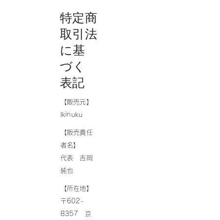
特定商
取引法
に基
づく
表記
【販売元】
Ikinuku
【販売責任
者名】
代表 吉岡
純也
【所在地】
〒602-
8357 京