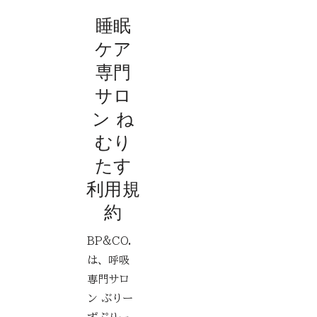
睡眠
ケア
専門
サロ
ン ね
むり
たす
​利用規
約
BP&CO.
は、呼吸
専門サロ
ン ぶりー