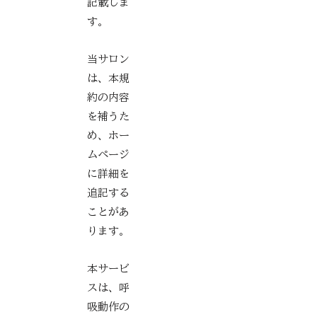
記載しま
す。
当サロン
は、本規
約の内容
を補うた
め、ホー
ムページ
に詳細を
追記する
ことがあ
ります。
本サービ
スは、呼
吸動作の