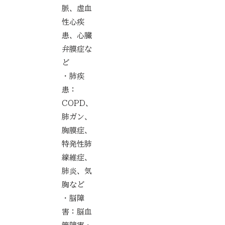
脈、虚血
性心疾
患、心臓
弁膜症な
ど
・肺疾
患：
COPD、
肺ガン、
胸膜症、
特発性肺
線維症、
肺炎、気
胸など
・脳障
害：脳血