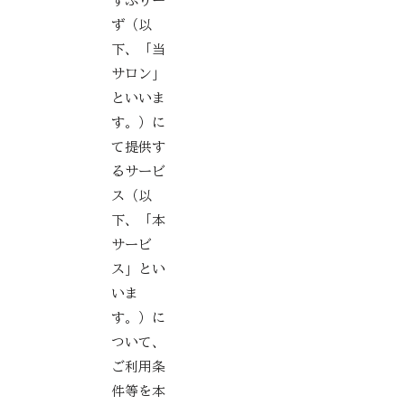
ずぷりー
ず（以
下、「当
サロン」
といいま
す。）に
て提供す
るサービ
ス（以
下、「本
サービ
ス」とい
いま
す。）に
ついて、
ご利用条
件等を本