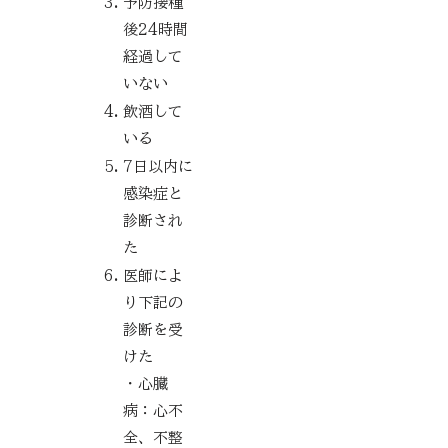
予防接種
後24時間
経過して
いない
飲酒して
いる
7日以内に
感染症と
診断され
た
医師によ
り下記の
診断を受
けた
・心臓
病：心不
全、不整