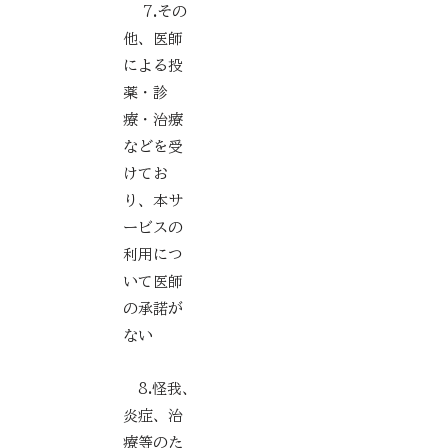
7.その
他、医師
による投
薬・診
療・治療
などを受
けてお
り、本サ
ービスの
利用につ
いて医師
の承諾が
ない
8.怪我、
炎症、治
療等のた