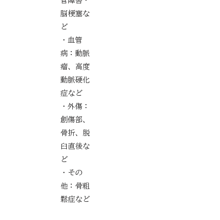
管障害・
脳梗塞な
ど
・血管
病：動脈
瘤、高度
動脈硬化
症など
・外傷：
創傷部、
骨折、脱
臼直後な
ど
・その
他：骨粗
鬆症など