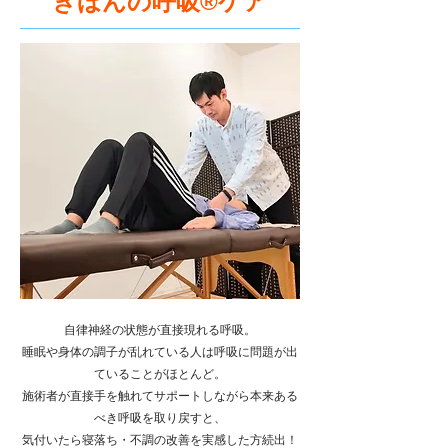
きほんの呼吸®ケア
自律神経の状態が直接現れる呼吸。
睡眠や身体の調子が乱れている人は呼吸に問題が
出
ていることがほとんど。
施術者が直接手を触れてサポートしながら
本来ある
べき呼吸を取り戻すと、
気付いたら
​寝落ち・不調の改善を実感した方続出！