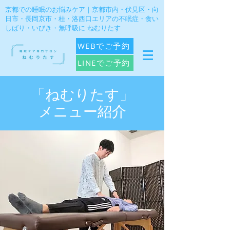
​京都での睡眠のお悩みケア｜京都市内・伏見区・向
日市・長岡京市・桂・洛西口エリアの不眠症・食い
しばり・いびき・無呼吸に ねむりたす
WEBでご予約
LINEでご予約
「ねむりたす」
​メニュー紹介