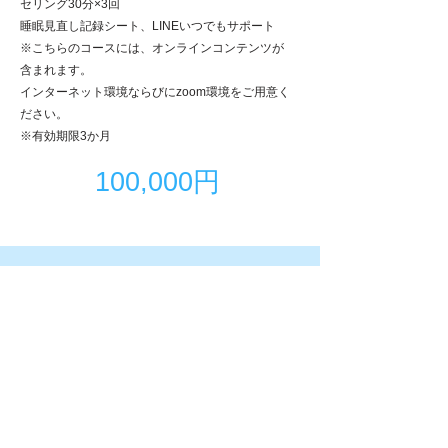
セリング30分×3回
​睡眠見直し記録シート、LINEいつでもサポート
※こちらのコースには、オンラインコンテンツが
含まれます。
​インターネット環境ならびにzoom環境をご用意く
ださい。
​※有効期限3か月
​100,000円
​【当店イチ押しプラン】
​睡眠ケアプログラム
【竹】