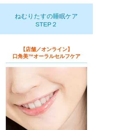
​ねむりたすの睡眠ケア
STEP２
​【店舗／オンライン】
口角美™​オーラルセルフケア