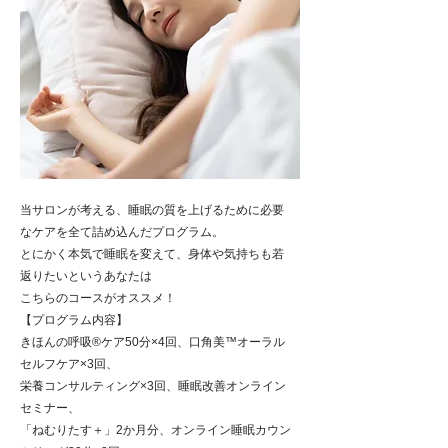
​当サロンが考える、睡眠の質を上げるために必要
なケアを全て詰め込んだプログラム。
とにかく本気で睡眠を変えて、身体や気持ちも若
返りたいというあなたは
こちらのコースがオススメ！
【プログラム内容】
きほんの呼吸®ケア50分×4回、口角美™オーラル
セルフケア×3回、
​栄養コンサルティング×3回、睡眠改善オンライン
セミナー、
「ねむりたす＋」2か月分、オンライン睡眠カウン